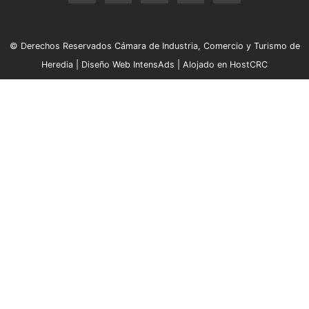
© Derechos Reservados Cámara de Industria, Comercio y Turismo de
Heredia |
Diseño Web IntensAds
|
Alojado en HostCRC