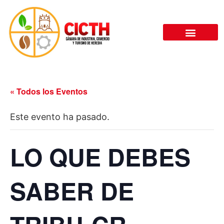
LA CÁMARA
« Todos los Eventos
Este evento ha pasado.
LO QUE DEBES
SABER DE