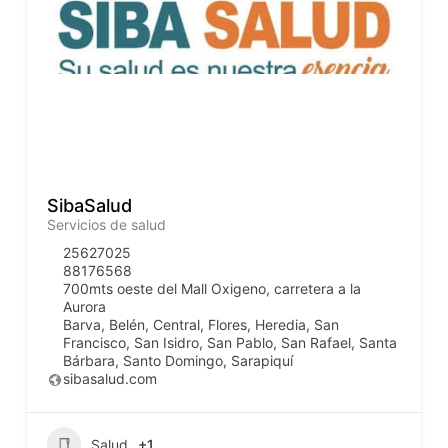
SibaSalud
Servicios de salud
25627025
88176568
700mts oeste del Mall Oxigeno, carretera a la
Aurora
Barva
,
Belén
,
Central
,
Flores
,
Heredia
,
San
Francisco
,
San Isidro
,
San Pablo
,
San Rafael
,
Santa
Bárbara
,
Santo Domingo
,
Sarapiquí
sibasalud.com
Salud
+1