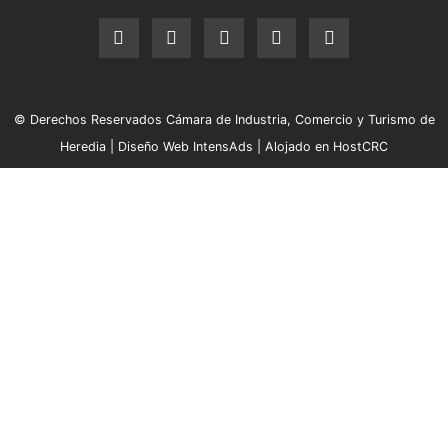
© Derechos Reservados Cámara de Industria, Comercio y Turismo de
Heredia |
Diseño Web IntensAds
|
Alojado en HostCRC